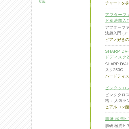
初級
チャートを株
アフターフ
ド奏法超入門
アフターファ
法超入門 (
ピアノ好き
SHARP D
ドディスク2
SHARP D
スク250G
ハードディ
ピンククロス
ピンククロス 
格： 人気ラ
ヒアルロン
肌研 極潤ヒ
肌研 極潤ヒア