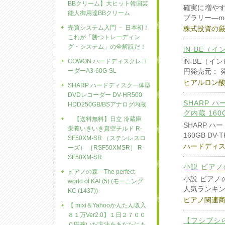
BBクリーム】大ヒット韓国芸
確実に増やす
能人御用達BBクリーム
ブラリー―mo
売買システム入門 － 日本初！
株式投資の
これが「勝つトレーディン
グ・システム」の全解説だ！
iN-BE（
iN-BE（
COWON ハードディスクレコ
ーダーA3-60G-SL
円発売元： 
ヒアルロン
SHARP ハードディスク一体型
DVDレコーダー DV-HR500
SHARP 
HDD250GB/BSアナログ内蔵
グ内蔵 160G
【送料無料】日立 冷蔵庫
SHARP 
栄養いきいき真空チルド R-
160GB DV-T
SF50XM-SR （ステンレスロ
ハードディ
ーズ） ［RSF50XMSR］ R-
SF50XM-SR
小説 ピアノ
ピアノの森―The perfect
小説 ピアノの
world of KAI (5) (モーニング
人気ランキ
KC (1437))
ピアノ関連
【 mixi＆Yahooかんたん収入
８１万Ver2.0】１日２７００
【フシブシ
０円稼いだ方法をあなたにも