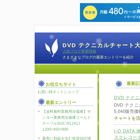
DVD テクニカルチャート
人気ブログ更新情報
さまざまなブログの最新エントリーを紹介
最新記
お役立ちサイト
お買い得ネットショップ
DVD テク
最新エントリー
DVD テク
5,040販売価
【送料無料業務用冷蔵庫】サ
ンヨー業務用冷蔵庫コールド
チャートを
テーブルSUC-N1241J
1200×450×800
I-O DA
スクレコーダー
着実に利益を生む投資信託情