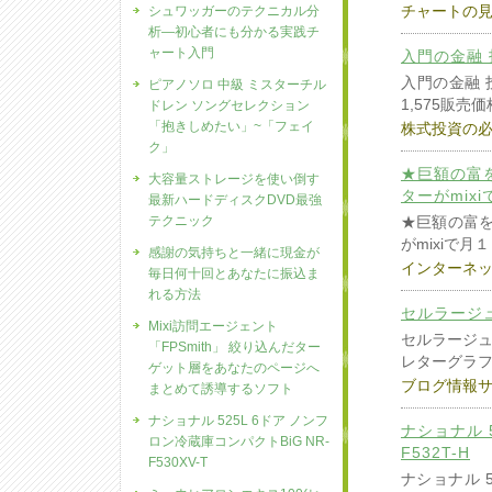
チャートの
シュワッガーのテクニカル分
析―初心者にも分かる実践チ
ャート入門
入門の金融 
入門の金融 
ピアノソロ 中級 ミスターチル
1,575販売価
ドレン ソングセレクション
「抱きしめたい」~「フェイ
株式投資の
ク」
★巨額の富
大容量ストレージを使い倒す
ターがmix
最新ハードディスクDVD最強
テクニック
★巨額の富を
がmixiで
感謝の気持ちと一緒に現金が
インターネ
毎日何十回とあなたに振込ま
れる方法
セルラージ
Mixi訪問エージェント
セルラージ
「FPSmith」 絞り込んだター
レターグラ
ゲット層をあなたのページへ
ブログ情報
まとめて誘導するソフト
ナショナル 525L 6ドア ノンフ
ナショナル 
ロン冷蔵庫コンパクトBiG NR-
F532T-H
F530XV-T
ナショナル 5