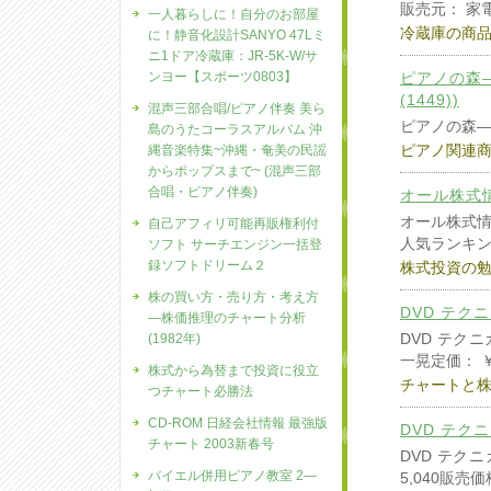
販売元： 家
一人暮らしに！自分のお部屋
冷蔵庫の商
に！静音化設計SANYO 47Lミ
ニ1ドア冷蔵庫：JR-5K-W/サ
ンヨー【スポーツ0803】
ピアノの森―Th
(1449))
混声三部合唱/ピアノ伴奏 美ら
ピアノの森―The 
島のうたコーラスアルバム 沖
ピアノ関連
縄音楽特集~沖縄・奄美の民謡
からポップスまで~ (混声三部
合唱・ピアノ伴奏)
オール株式情報
オール株式情報
自己アフィリ可能再販権利付
人気ランキ
ソフト サーチエンジン一括登
録ソフトドリーム２
株式投資の
株の買い方・売り方・考え方
DVD テク
―株価推理のチャート分析
DVD テク
(1982年)
一晃定価： ￥ 
株式から為替まで投資に役立
チャートと株
つチャート必勝法
CD-ROM 日経会社情報 最強版
DVD テク
チャート 2003新春号
DVD テク
バイエル併用ピアノ教室 2―
5,040販売価