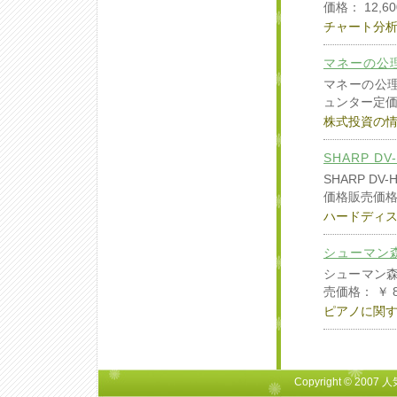
価格： 12,
チャート分
マネーの公
マネーの公
ュンター定価：
株式投資の
SHARP 
SHARP D
価格販売価格
ハードディ
シューマン
シューマン森
売価格： ￥ 
ピアノに関
Copyright © 2007
人