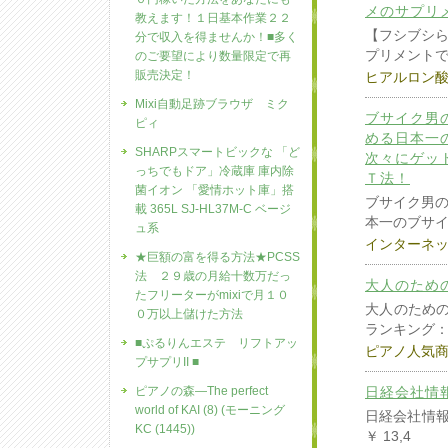
メのサプリ
教えます！１日基本作業２２
【フシブシ
分で収入を得ませんか！■多く
プリメントです
のご要望により数量限定で再
販売決定！
ヒアルロン
Mixi自動足跡ブラウザ ミク
ブサイク男
ピィ
める日本一
SHARPスマートビックな 「ど
次々にゲッ
っちでもドア」冷蔵庫 庫内除
Ｔ法！
菌イオン 「愛情ホット庫」搭
ブサイク男
載 365L SJ-HL37M-C ベージ
本一のブサ
ュ系
インターネ
★巨額の富を得る方法★PCSS
法 ２９歳の月給十数万だっ
大人のため
たフリーターがmixiで月１０
大人のためのピ
０万以上儲けた方法
ランキング： 
■ぷるりんエステ リフトアッ
ピアノ人気
プサプリII ■
ピアノの森―The perfect
日経会社情報 
world of KAI (8) (モーニング
日経会社情報 
KC (1445))
￥ 13,4