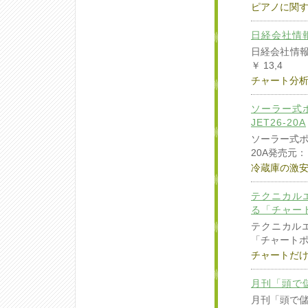
ピアノに関
日経会社情報最
日経会社情報最
￥ 13,4
チャート分
ソーラー式
JET26-20A
ソーラー式ポ
20A発売元：
冷蔵庫の激
テクニカル
る「チャート
テクニカル
「チャートポ
チャートだ
月刊「頭で
月刊「頭で