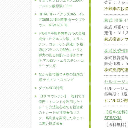
ミュウヒアロンエキス100(ヒ
売元： ナシ
アルロン酸原液) 30ml
冷蔵庫のお
HITACHI ハイクラス365 4ド
ア365L冷凍冷蔵庫 ダークブラ
株式 順張
ウン R-W370-TD
株式 順張り
定価： ￥ 1
♪代引き手数料無料♪3つの美肌
成分（ヒアルロン酸、エラス
株式投資ノ
チン、コラーゲン原液）を最
適なバランスで配合。ハリと
株式投資情
弾力のあるお肌へと導きます
株式投資情報
[ヒアルロン・エラスチン・コ
販売価格： ￥ 
ラーゲン原
株式投資関
ながら族で勝つ★株の短期売
買 デイトレ・スイング
セルラージ
ダブルSEO対策
セルラージュ
能時期： 1
【FX マウンテン】 複利で３
ヒアルロン
億円！トレンドを利用したト
レード方法初心者でも投資家
【送料無料】
のトレードが可能★低リス
SF55XM
ク、高利益を実現した今まで
に無い投資法★
【送料無料】5