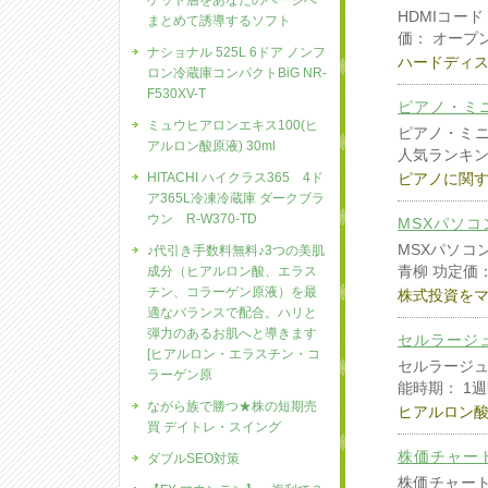
ゲット層をあなたのページへ
HDMIコー
まとめて誘導するソフト
価： オープ
ナショナル 525L 6ドア ノンフ
ハードディ
ロン冷蔵庫コンパクトBiG NR-
F530XV-T
ピアノ・ミ
ミュウヒアロンエキス100(ヒ
ピアノ・ミニ
アルロン酸原液) 30ml
人気ランキン
HITACHI ハイクラス365 4ド
ピアノに関
ア365L冷凍冷蔵庫 ダークブラ
ウン R-W370-TD
MSXパソ
MSXパソコ
♪代引き手数料無料♪3つの美肌
青柳 功定価： 
成分（ヒアルロン酸、エラス
チン、コラーゲン原液）を最
株式投資を
適なバランスで配合。ハリと
弾力のあるお肌へと導きます
セルラージ
[ヒアルロン・エラスチン・コ
セルラージュ
ラーゲン原
能時期： 1
ながら族で勝つ★株の短期売
ヒアルロン
買 デイトレ・スイング
株価チャートC
ダブルSEO対策
株価チャートC