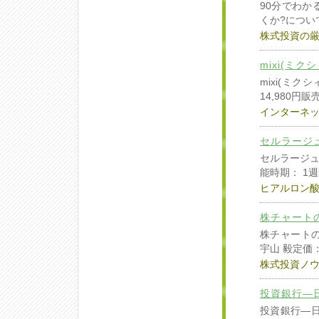
90分でわか
くか?につい
株式投資の
mixi(ミ
mixi(ミ
14,980円販
インターネ
セルラージ
セルラージュ
能時期： 1
ヒアルロン
株チャートの
株チャートの
宇山 毅定価：
株式投資ノ
投資銀行―
投資銀行―日