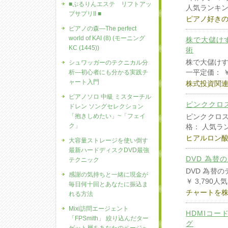
■ぷるりんエステ リフトアッ
人気ランキング
プサプリII ■
ピアノ好き
ピアノの森―The perfect
world of KAI (8) (モーニング
株で大儲け
KC (1445))
術
株で大儲け
シュワッガーのテクニカル分
一平定価： ￥
析―初心者にも分かる実践チ
ャート入門
株式投資関
ピアノソロ 中級 ミスターチル
ピンククロス
ドレン ソングセレクション
「抱きしめたい」~「フェイ
ピンククロス 
ク」
格： 人気ラ
ヒアルロン
大容量ストレージを使い倒す
最新ハードディスクDVD最強
DVD 為替
テクニック
DVD 為替
感謝の気持ちと一緒に現金が
￥ 3,790人
毎日何十回とあなたに振込ま
チャートを株
れる方法
Mixi訪問エージェント
HDMIコー
「FPSmith」 絞り込んだター
グ