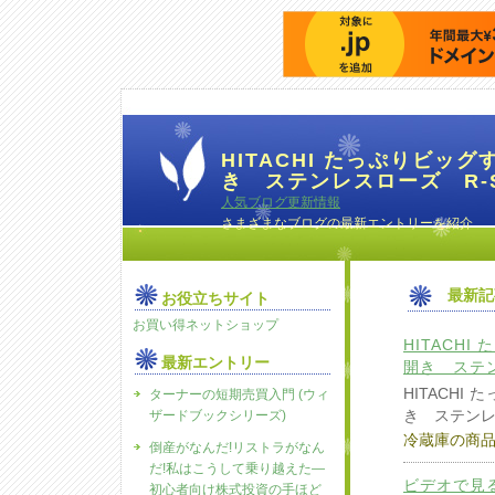
HITACHI たっぷりビッ
き ステンレスローズ R-S
人気ブログ更新情報
さまざまなブログの最新エントリーを紹介
最新記
お役立ちサイト
お買い得ネットショップ
HITACH
最新エントリー
開き ステン
HITACH
ターナーの短期売買入門 (ウィ
き ステンレ
ザードブックシリーズ)
冷蔵庫の商
倒産がなんだ!リストラがなん
だ!私はこうして乗り越えた―
ビデオで見
初心者向け株式投資の手ほど