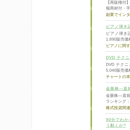
【再販権付
報商材付・
副業でイン
ピアノ弾き
ピアノ弾き
1,890販売価
ピアノに関
DVD テク
DVD テク
5,040販売価
チャートの
金脈株―直
金脈株―直前
ランキング： 
株式投資関
90分でわ
う動くか?