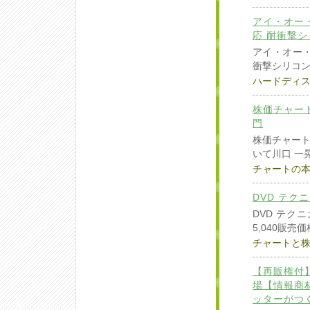
アイ・オー・
応 耐衝撃シ
アイ・オー・デ
衝撃シリコ
ハードディ
株価チャー
門
株価チャー
いて川口 一晃
チャートの
DVD テク
DVD テク
5,040販売価
チャートと株
【再販権付
場【情報商
ッターがつ