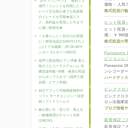
【FX マウンテン】 複利で３
価格： 人気
億円！トレンドを利用したト
株式投資の
レード方法初心者でも投資家
のトレードが可能★低リス
ヒット投資―
ク、高利益を実現した今まで
に無い投資法★
ヒット投資―
価： ￥ 98
一人暮らしに！自分のお部屋
株式投資の
に！静音化設計SANYO 47Lミ
ニ1ドア冷蔵庫：JR-5K-W/サ
ンヨー【スポーツ0803】
Panason
ビジョンレコー
混声三部合唱/ピアノ伴奏 美ら
Panason
島のうたコーラスアルバム 沖
ンレコーダ
縄音楽特集~沖縄・奄美の民謡
からポップスまで~ (混声三部
ハードディ
合唱・ピアノ伴奏)
ピンククロス
自己アフィリ可能再販権利付
ピンククロス 
ソフト サーチエンジン一括登
録ソフトドリーム２
ロン冷蔵庫
ブログ情報
株の買い方・売り方・考え方
―株価推理のチャート分析
延長保証ござい
(1982年)
延長保証ござい