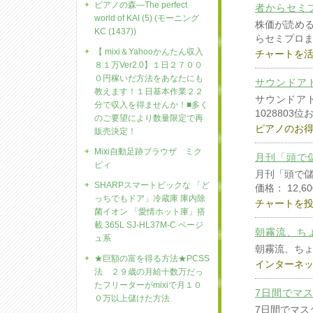
ピアノの森―The perfect
者からセミ
world of KAI (5) (モーニング
株価が読める
KC (1437))
らセミプロ
【 mixi＆Yahooかんたん収入
チャートを
８１万Ver2.0】１日２７００
０円稼いだ方法をあなたにも
サウンドア
教えます！１日基本作業２２
サウンドアド
分で収入を得ませんか！■多く
1028803
のご要望により数量限定で再
ピアノのお
販売決定！
Mixi自動足跡ブラウザ ミク
月刊「頭で
ピィ
月刊「頭で
SHARPスマートビックな 「ど
価格： 12,
っちでもドア」冷蔵庫 庫内除
チャートを
菌イオン 「愛情ホット庫」搭
載 365L SJ-HL37M-C ベージ
朝霧流、ちょ
ュ系
朝霧流、ちょい
★巨額の富を得る方法★PCSS
インターネ
法 ２９歳の月給十数万だっ
たフリーターがmixiで月１０
7日間でマ
０万以上儲けた方法
7日間でマス