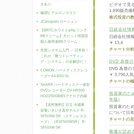
きあり
ビデオで見
1,890販売価
極潤ヒアルロンマスク
株式投資の
JCprogram ローション
日経会社情報最
【BRTCホワイトamp;リンク
BBクリーム】大ヒット韓国芸
日経会社情報最
能人御用達BBクリーム
￥ 13,4
チャート分
売買システム入門 － 日本初！
これが「勝つトレーディン
DVD 為替
グ・システム」の全解説だ！
DVD 為替
COWON ハードディスクレコ
￥ 3,790人
ーダーA3-60G-SL
チャートの
SHARP ハードディスク一体型
DVDレコーダー DV-HR500
投資家のため
HDD250GB/BSアナログ内蔵
年版)
【送料無料】日立 冷蔵庫
投資家のため
栄養いきいき真空チルド R-
について日
SF50XM-SR （ステンレスロ
チャートの
ーズ） ［RSF50XMSR］ R-
SF50XM-SR
株価が読め