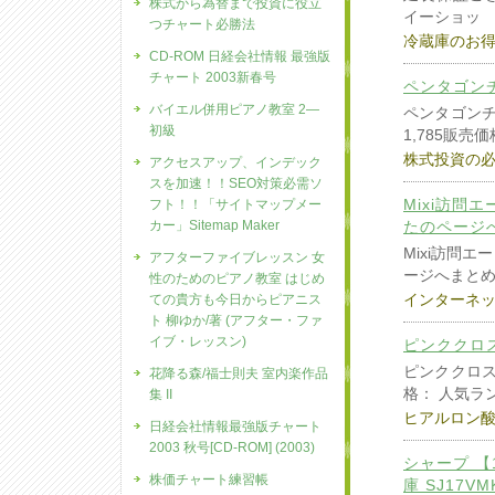
株式から為替まで投資に役立
イーショッ
つチャート必勝法
冷蔵庫のお
CD-ROM 日経会社情報 最強版
チャート 2003新春号
ペンタゴン
バイエル併用ピアノ教室 2―
ペンタゴンチ
初級
1,785販売価
株式投資の
アクセスアップ、インデック
スを加速！！SEO対策必需ソ
Mixi訪問
フト！！「サイトマップメー
カー」Sitemap Maker
たのページ
Mixi訪問
アフターファイブレッスン 女
ージへまと
性のためのピアノ教室 はじめ
インターネ
ての貴方も今日からピアニス
ト 柳ゆか/著 (アフター・ファ
イブ・レッスン)
ピンククロス
ピンククロス 
花降る森/福士則夫 室内楽作品
格： 人気ラ
集 II
ヒアルロン
日経会社情報最強版チャート
2003 秋号[CD-ROM] (2003)
シャープ 【
株価チャート練習帳
庫 SJ17VM