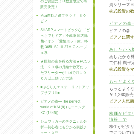
のご要望により数量限定で再
資シリーズ 
販売決定！
株式投資の
Mixi自動足跡ブラウザ ミク
ピィ
ピアノの森―The
SHARPスマートビックな 「ど
ピアノの森―The 
っちでもドア」冷蔵庫 庫内除
ピアノに関
菌イオン 「愛情ホット庫」搭
載 365L SJ-HL37M-C ベージ
あしたから
ュ系
あしたから
★巨額の富を得る方法★PCSS
て仁科 剛平定価
法 ２９歳の月給十数万だっ
株式投資を
たフリーターがmixiで月１０
０万以上儲けた方法
もっとよく
■ぷるりんエステ リフトアッ
もっとよくな
プサプリII ■
￥ 1,260販
ピアノ人気
ピアノの森―The perfect
world of KAI (8) (モーニング
KC (1445))
株価がピタ
情報」で
シュワッガーのテクニカル分
株価がピタ
析―初心者にも分かる実践チ
でについて山
ャート入門