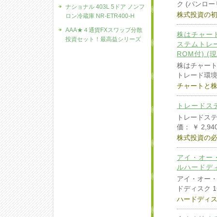
ク (パンロ
ナショナル 403L 5ドア ノンフ
株式投資の
ロン冷蔵庫 NR-ETR400-H
AAA★４通貨FXスワップ分散
株はチャート
投資セット！最高益シリーズ
ステムトレー
ROM付) 
株はチャート
トレード環境
チャートと株
トレードス
トレードステ
価： ￥ 2,
株式投資の
アイ・オー・
ルハードディス
アイ・オー・デ
ドディスク 1
ハードディ