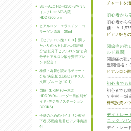
チャートを
BUFFALO HD-H250FB/M 3.5
インチUltraATA内蔵
初心者から
HDD7200rpm
初心者から学べ
ヒアルロン・エラスチン・コ
価： ￥ 1,57
ラーゲン原液 30ml
ピアノ好き
【ヒアルロン酸１００】潤っ
たハリのあるお肌へ♪特許成
関節痛の強
分“超低分子ヒアルロン酸”と高
ルド豊潤]
分子ヒアルロン酸を贅沢ブレ
関節痛の強い
ンド配合！
豊潤]価格： 
株価・為替が読めるチャート
ヒアルロン
分析 決定版 (日経ビジネス人
文庫 ブルー は 10-1)
初心者でも
初心者でも
図解 RD‐Style3―東芝
HDDDVDレコーダー目的別ガ
て中村 一城定価
イド (デジモノステーション
株式投資ノ
BOOKS)
デイトレー
子供のためのバイオリン教室
ニック (パ
下巻 応用編 別冊ピアノ伴奏譜
付
デイトレー