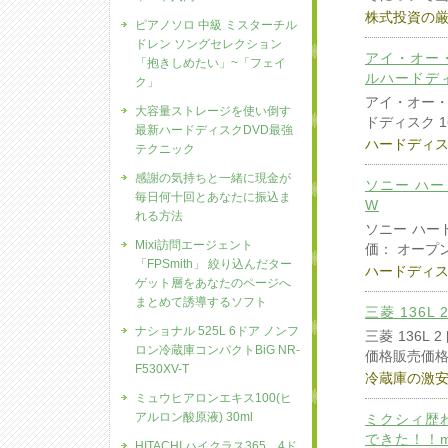
株式投資の
ピアノソロ 中級 ミスターチル
ドレン ソングセレクション
アイ・オー・
「抱きしめたい」~「フェイ
ルハードディス
ク」
アイ・オー・デ
大容量ストレージを使い倒す
ドディスク 1
最新ハードディスクDVD最強
ハードディ
テクニック
感謝の気持ちと一緒に現金が
ソニー ハー
毎日何十回とあなたに振込ま
W
れる方法
ソニー ハー
Mixi訪問エージェント
価： オープ
「FPSmith」 絞り込んだター
ハードディ
ゲット層をあなたのページへ
まとめて誘導するソフト
三菱 136L
ナショナル 525L 6ドア ノンフ
三菱 136L
ロン冷蔵庫コンパクトBiG NR-
価格販売価格
F530XV-T
冷蔵庫の激
ミュウヒアロンエキス100(ヒ
アルロン酸原液) 30ml
ミクシィ歴
できた！！m
HITACHI ハイクラス365 4ド