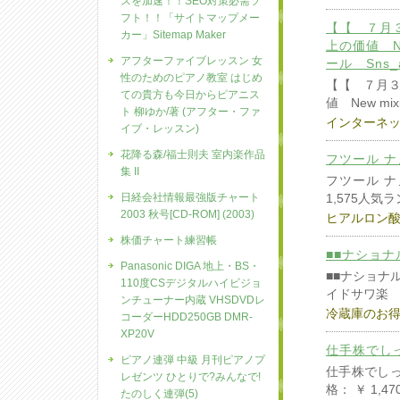
スを加速！！SEO対策必需ソ
フト！！「サイトマップメー
【【 ７月
カー」Sitemap Maker
上の価値 Ne
アフターファイブレッスン 女
ール Sns_
性のためのピアノ教室 はじめ
【【 ７月
ての貴方も今日からピアニス
値 New mixi
ト 柳ゆか/著 (アフター・ファ
インターネ
イブ・レッスン)
花降る森/福士則夫 室内楽作品
フツール ナ
集 II
フツール ナ
日経会社情報最強版チャート
1,575人気
2003 秋号[CD-ROM] (2003)
ヒアルロン
株価チャート練習帳
■■ナショナル
Panasonic DIGA 地上・BS・
■■ナショナル
110度CSデジタルハイビジョ
イドサワ楽
ンチューナー内蔵 VHSDVDレ
冷蔵庫のお
コーダーHDD250GB DMR-
XP20V
仕手株でし
ピアノ連弾 中級 月刊ピアノプ
仕手株でしっ
レゼンツ ひとりで?みんなで!
格： ￥ 1,4
たのしく連弾(5)