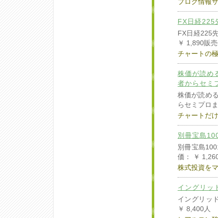
ブログ情報
FX日経22
FX日経22
￥ 1,890販
チャートの
株価が読め
者からセミ
株価が読める
らセミプロ
チャートだ
別冊宝島1
別冊宝島10
価： ￥ 1,
株式投資を
イングリッド
イングリッドミ
￥ 8,400人