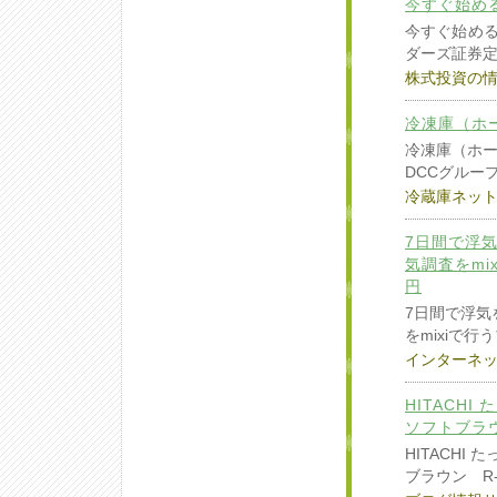
今すぐ始め
今すぐ始める
ダーズ証券定価
株式投資の
冷凍庫（ホー
冷凍庫（ホーム
DCCグル
冷蔵庫ネッ
7日間で浮
気調査をmix
円
7日間で浮気
をmixiで行う
インターネ
HITACH
ソフトブラウ
HITACH
ブラウン R-