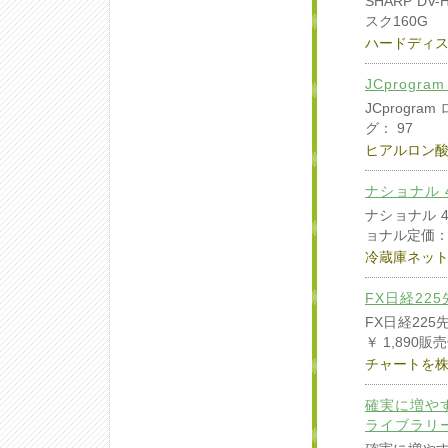
SHARP D
スク160G
ハードディ
JCprogr
JCprogra
グ： 97
ヒアルロン
ナショナル 4
ナショナル 4
ョナル定価
冷蔵庫ネッ
FX日経22
FX日経22
￥ 1,890販
チャートを株
確実に増や
ライブラリー