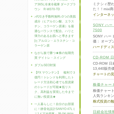
ミクシィ歴
ア365L冷凍冷蔵庫 ダークブラ
た！！mixi
ウン R-W370-TD
インターネ
♪代引き手数料無料♪3つの美肌
成分（ヒアルロン酸、エラス
SONY ハー
チン、コラーゲン原液）を最
7500
適なバランスで配合。ハリと
弾力のあるお肌へと導きます
SONY ハー
[ヒアルロン・エラスチン・コ
価： オープ
ラーゲン原
ハードディ
ながら族で勝つ★株の短期売
CD-ROM
買 デイトレ・スイング
CD-ROM
ダブルSEO対策
13,440販売
【FX マウンテン】 複利で３
チャートの
億円！トレンドを利用したト
レード方法初心者でも投資家
株価チャートC
のトレードが可能★低リス
株価チャートC
ク、高利益を実現した今まで
人気ランキ
に無い投資法★
株式投資の
一人暮らしに！自分のお部屋
に！静音化設計SANYO 47Lミ
日経会社情報最
ニ1ドア冷蔵庫：JR-5K-W/サ