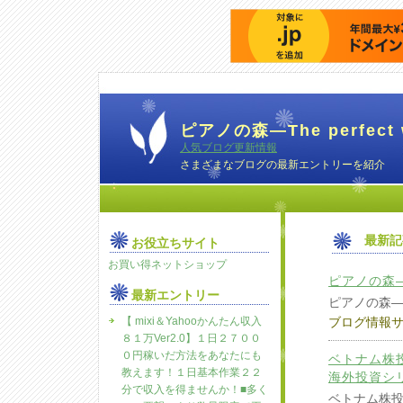
ピアノの森―The perfect w
人気ブログ更新情報
さまざまなブログの最新エントリーを紹介
最新記
お役立ちサイト
お買い得ネットショップ
ピアノの森―The
最新エントリー
ピアノの森―The 
【 mixi＆Yahooかんたん収入
ブログ情報
８１万Ver2.0】１日２７００
０円稼いだ方法をあなたにも
ベトナム株投
教えます！１日基本作業２２
海外投資シリ
分で収入を得ませんか！■多く
ベトナム株投