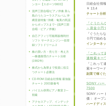
日経会社情報最
ンヨー【スポーツ0803】
￥ 13,4
混声三部合唱/ピアノ伴奏 美ら
チャート分
島のうたコーラスアルバム 沖
縄音楽特集~沖縄・奄美の民謡
『ぐうたら
からポップスまで~ (混声三部
～資金０円
合唱・ピアノ伴奏)
『ぐうたら
自己アフィリ可能再販権利付
０円で始め
ソフト サーチエンジン一括登
インターネ
録ソフトドリーム２
株の買い方・売り方・考え方
『これって違
―株価推理のチャート分析
連検索キー
(1982年)
『これって違
株式から為替まで投資に役立
索キーワー
つチャート必勝法
副業で稼ぐ
CD-ROM 日経会社情報 最強版
SONY ハー
チャート 2003新春号
7500
バイエル併用ピアノ教室 2―
SONY ハー
初級
価： オープ
アクセスアップ、インデック
ハードディ